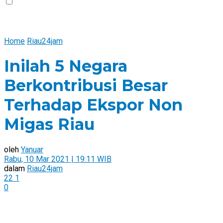
Home
Riau24jam
Inilah 5 Negara
Berkontribusi Besar
Terhadap Ekspor Non
Migas Riau
oleh
Yanuar
Rabu, 10 Mar 2021 | 19:11 WIB
dalam
Riau24jam
22
1
0