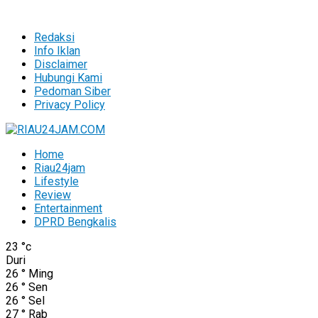
Redaksi
Info Iklan
Disclaimer
Hubungi Kami
Pedoman Siber
Privacy Policy
Home
Riau24jam
Lifestyle
Review
Entertainment
DPRD Bengkalis
23
°c
Duri
26
°
Ming
26
°
Sen
26
°
Sel
27
°
Rab