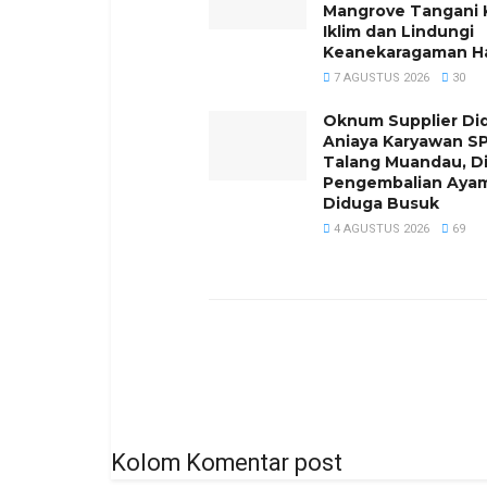
Mangrove Tangani K
Iklim dan Lindungi
Keanekaragaman Ha
7 AGUSTUS 2026
30
Oknum Supplier Di
Aniaya Karyawan SP
Talang Muandau, D
Pengembalian Aya
Diduga Busuk
4 AGUSTUS 2026
69
Kolom Komentar post