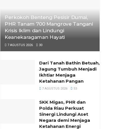
Perkokoh Benteng Pesisir Dumai,
PHR Tanam 700 Mangrove Tangani
Krisis Iklim dan Lindungi
Keanekaragaman Hayati
7 AGUSTUS 2026
30
Dari Tanah Bathin Betuah,
Jagung Tumbuh Menjadi
Ikhtiar Menjaga
Ketahanan Pangan
7 AGUSTUS 2026
53
SKK Migas, PHR dan
Polda Riau Perkuat
Sinergi Lindungi Aset
Negara demi Menjaga
Ketahanan Energi