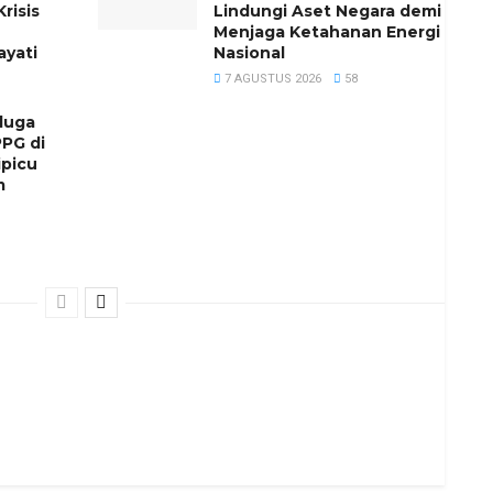
risis
Lindungi Aset Negara demi
Menjaga Ketahanan Energi
yati
Nasional
7 AGUSTUS 2026
58
duga
PG di
ipicu
m