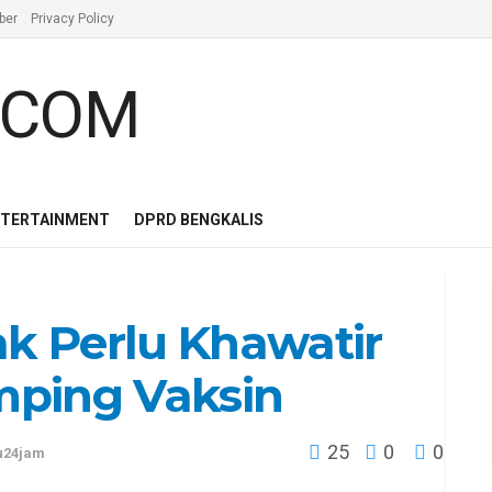
ber
Privacy Policy
NTERTAINMENT
DPRD BENGKALIS
ak Perlu Khawatir
mping Vaksin
25
0
0
u24jam