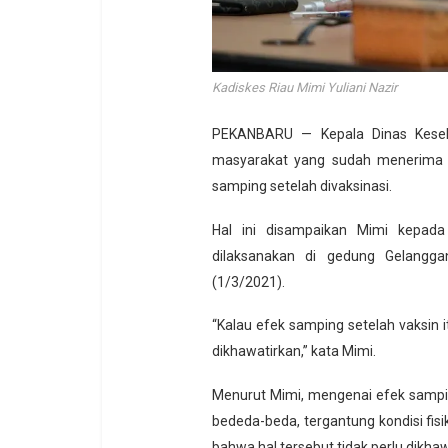
Kadiskes Riau Mimi Yuliani Nazir
PEKANBARU — Kepala Dinas Keseha
masyarakat yang sudah menerima Va
samping setelah divaksinasi.
Hal ini disampaikan Mimi kepad
dilaksanakan di gedung Gelangga
(1/3/2021).
“Kalau efek samping setelah vaksin 
dikhawatirkan,” kata Mimi.
Menurut Mimi, mengenai efek sampin
bededa-beda, tergantung kondisi fis
bahwa hal tersebut tidak perlu dikha