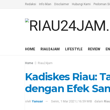
Redaksi
Info Iklan
Disclaimer
Hubungi Kami
Pedoman Si
HOME
RIAU24JAM
LIFESTYLE
REVIEW
E
Home
Riau24jam
Kadiskes Riau: T
dengan Efek Sa
oleh
Yanuar
Senin, 1 Mar 2021 | 16:59 WIB
dalam
Ria